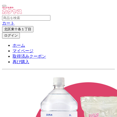
カート
北区東十条１丁目
ログイン
ホーム
マイページ
取得済みクーポン
再び購入