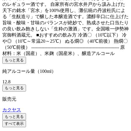
のレギュラー酒です。 自家所有の宮水井戸から汲み上げた
天下の銘水「宮水」を100%使用し、灘伝統の丹波杜氏によ
る「生酛造り」で醸した本醸造酒です。濃醇辛口に仕上げた
旨味・酸味・甘味のバランスが絶妙で、熟成させた口当たり
の良い飲み飽きしない「生粋の灘酒」です。全国唯一伊勢神
宮御料酒蔵元。 ■おすすめの飲み方 冷酒〇 （10℃以下） 冷
や◎ （10℃～常温20～25℃） ぬる燗◎ （40℃前後） 熱燗〇
（50℃前後） ------------------------------------------------------------ 原
材料：米（国産）、米麹（国産米）、醸造アルコール
もっと見る
純アルコール量（100ml）
12.8
もっと見る
販売元
カクヤス
もっと見る
すべて表示