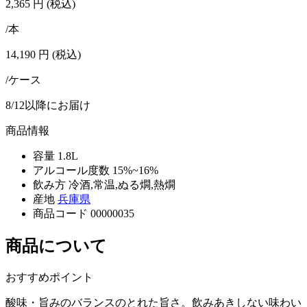
2,365
円
(税込)
/本
14,190
円
(税込)
/ケース
8/12以降にお届け
商品情報
容量
1.8L
アルコール度数
15%~16%
飲み方
冷酒,常温,ぬる燗,熱燗
産地
兵庫県
商品コード
00000035
商品について
おすすめポイント
酸味・旨みのバランスのとれた旨さ。飲みあきしない味わい