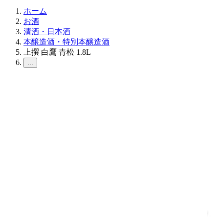
ホーム
お酒
清酒・日本酒
本醸造酒・特別本醸造酒
上撰 白鷹 青松 1.8L
...