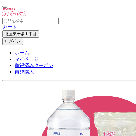
カート
北区東十条１丁目
ログイン
ホーム
マイページ
取得済みクーポン
再び購入