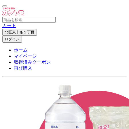
カート
北区東十条１丁目
ログイン
ホーム
マイページ
取得済みクーポン
再び購入