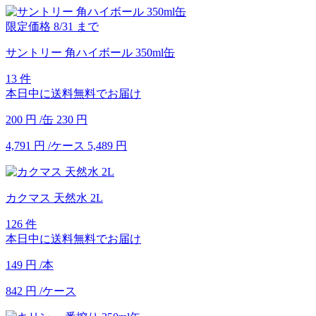
限定価格
8/31
まで
サントリー 角ハイボール 350ml缶
13 件
本日中に送料無料でお届け
200
円
/缶
230
円
4,791
円
/ケース
5,489
円
カクマス 天然水 2L
126 件
本日中に送料無料でお届け
149
円
/本
842
円
/ケース