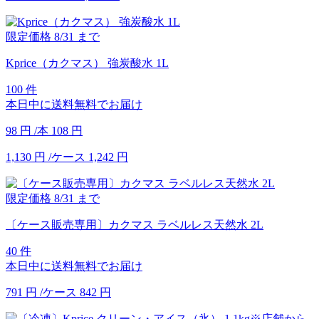
限定価格
8/31
まで
Kprice（カクマス） 強炭酸水 1L
100 件
本日中に送料無料でお届け
98
円
/本
108
円
1,130
円
/ケース
1,242
円
限定価格
8/31
まで
〔ケース販売専用〕カクマス ラベルレス天然水 2L
40 件
本日中に送料無料でお届け
791
円
/ケース
842
円