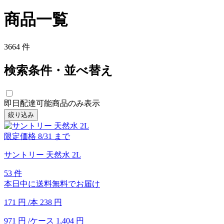
商品一覧
3664
件
検索条件・並べ替え
即日配達可能商品のみ表示
絞り込み
限定価格
8/31
まで
サントリー 天然水 2L
53 件
本日中に送料無料でお届け
171
円
/本
238
円
971
円
/ケース
1,404
円