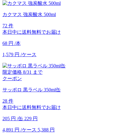
カクマス 強炭酸水 500ml
72 件
本日中に送料無料でお届け
68
円
/本
1,579
円
/ケース
限定価格
8/31
まで
クーポン
サッポロ 黒ラベル 350ml缶
28 件
本日中に送料無料でお届け
205
円
/缶
229
円
4,891
円
/ケース
5,388
円