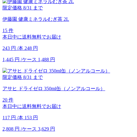
限定価格
8/31
まで
伊藤園 健康ミネラルむぎ茶 2L
15 件
本日中に送料無料でお届け
243
円
/本
248
円
1,445
円
/ケース
1,488
円
限定価格
8/31
まで
アサヒ ドライゼロ 350ml缶（ノンアルコール）
20 件
本日中に送料無料でお届け
117
円
/本
153
円
2,808
円
/ケース
3,629
円