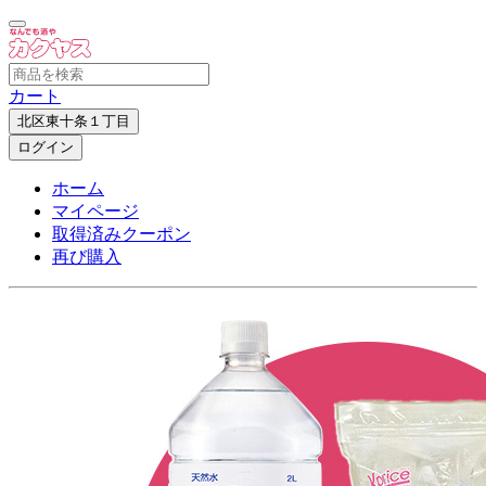
カート
北区東十条１丁目
ログイン
ホーム
マイページ
取得済みクーポン
再び購入