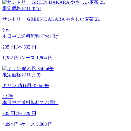
限定価格
8/31
まで
サントリー GREEN DAKARA やさしい麦茶 2L
9 件
本日中に送料無料でお届け
235
円
/本
302
円
1,382
円
/ケース
1,804
円
限定価格
8/31
まで
キリン 晴れ風 350ml缶
42 件
本日中に送料無料でお届け
205
円
/缶
229
円
4,894
円
/ケース
5,388
円