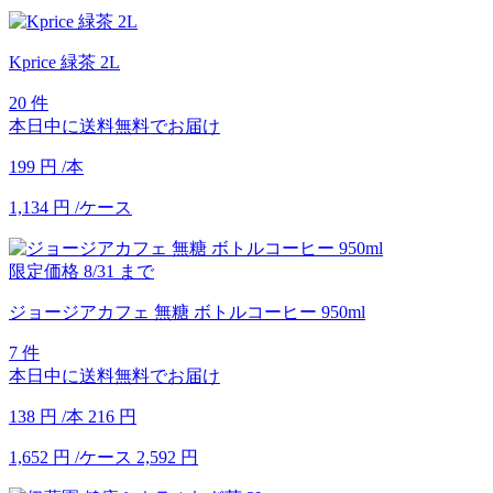
Kprice 緑茶 2L
20 件
本日中に送料無料でお届け
199
円
/本
1,134
円
/ケース
限定価格
8/31
まで
ジョージアカフェ 無糖 ボトルコーヒー 950ml
7 件
本日中に送料無料でお届け
138
円
/本
216
円
1,652
円
/ケース
2,592
円