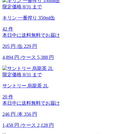
限定価格
8/31
まで
キリン 一番搾り 350ml缶
42 件
本日中に送料無料でお届け
205
円
/缶
229
円
4,894
円
/ケース
5,388
円
限定価格
8/31
まで
サントリー 烏龍茶 2L
20 件
本日中に送料無料でお届け
246
円
/本
356
円
1,458
円
/ケース
2,128
円