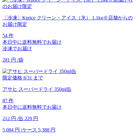
〔冷凍〕Kprice クリーン・アイス（氷） 1.1kg※店舗からの
お届け限定
54 件
本日中に送料無料でお届け
冷凍でお届け
281
円
/袋
限定価格
8/31
まで
アサヒ スーパードライ 350ml缶
87 件
本日中に送料無料でお届け
212
円
/缶
229
円
5,084
円
/ケース
5,388
円