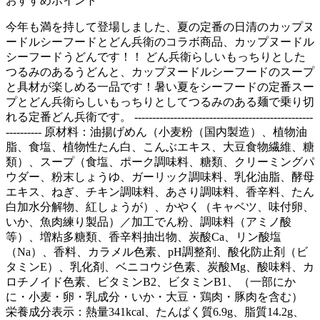
おすすめポイント
今年も満を持して登場しました、夏の定番の日清のカップヌ
ードルシーフードとどん兵衛のコラボ商品、カップヌードル
シーフードうどんです！！ どん兵衛らしいもっちりとした
つるみのあるうどんと、カップヌードルシーフードのスープ
と具材が楽しめる一品です！暑い夏をシーフードの定番スー
プとどん兵衛らしいもっちりとしてつるみのある麺で乗り切
れる定番どん兵衛です。 --------------------------------------------------
---------- 原材料：油揚げめん（小麦粉（国内製造）、植物油
脂、食塩、植物性たん白、こんぶエキス、大豆食物繊維、糖
類）、スープ（食塩、ポーク調味料、糖類、クリーミングパ
ウダー、粉末しょうゆ、ガーリック調味料、乳化油脂、酵母
エキス、ねぎ、チキン調味料、あさり調味料、香辛料、たん
白加水分解物、紅しょうが）、かやく（キャベツ、味付卵、
いか、魚肉練り製品）／加工でん粉、調味料（アミノ酸
等）、増粘多糖類、香辛料抽出物、炭酸Ca、リン酸塩
（Na）、香料、カラメル色素、pH調整剤、酸化防止剤（ビ
タミンE）、乳化剤、ベニコウジ色素、炭酸Mg、酸味料、カ
ロチノイド色素、ビタミンB2、ビタミンB1、（一部にか
に・小麦・卵・乳成分・いか・大豆・鶏肉・豚肉を含む）
栄養成分表示：熱量341kcal、たんぱく質6.9g、脂質14.2g、