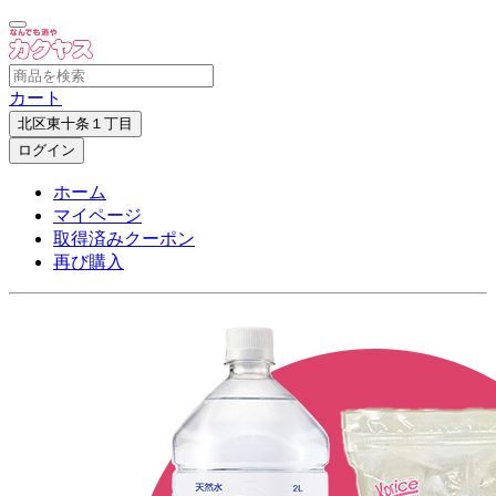
カート
北区東十条１丁目
ログイン
ホーム
マイページ
取得済みクーポン
再び購入