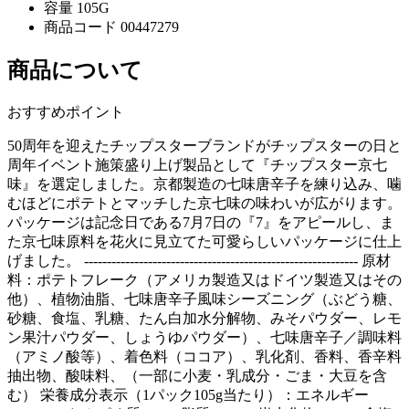
容量
105G
商品コード
00447279
商品について
おすすめポイント
50周年を迎えたチップスターブランドがチップスターの日と
周年イベント施策盛り上げ製品として『チップスター京七
味』を選定しました。京都製造の七味唐辛子を練り込み、噛
むほどにポテトとマッチした京七味の味わいが広がります。
パッケージは記念日である7月7日の『7』をアピールし、ま
た京七味原料を花火に見立てた可愛らしいパッケージに仕上
げました。 ------------------------------------------------------------ 原材
料：ポテトフレーク（アメリカ製造又はドイツ製造又はその
他）、植物油脂、七味唐辛子風味シーズニング（ぶどう糖、
砂糖、食塩、乳糖、たん白加水分解物、みそパウダー、レモ
ン果汁パウダー、しょうゆパウダー）、七味唐辛子／調味料
（アミノ酸等）、着色料（ココア）、乳化剤、香料、香辛料
抽出物、酸味料、（一部に小麦・乳成分・ごま・大豆を含
む） 栄養成分表示（1パック105g当たり）：エネルギー