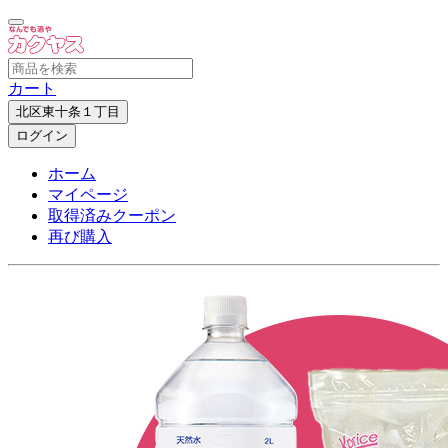
カート
北区東十条１丁目
ログイン
ホーム
マイページ
取得済みクーポン
再び購入