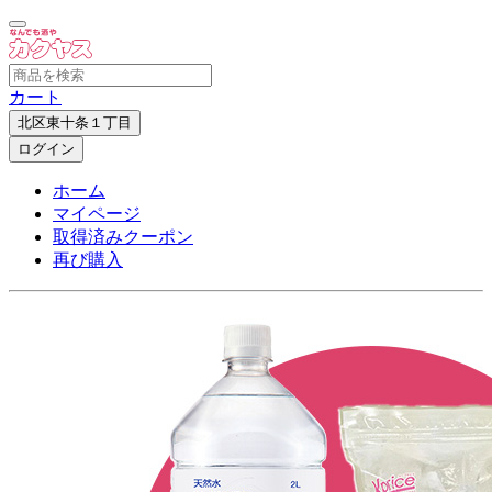
カート
北区東十条１丁目
ログイン
ホーム
マイページ
取得済みクーポン
再び購入