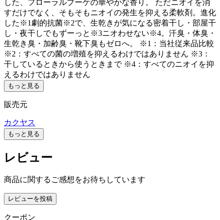
した、フローラルブーケの華やかな香り。 ただニオイを消
すだけでなく、そもそもニオイの発生を抑える柔軟剤。進化
した※1劇的抗菌※2で、生乾きが気になる密着干し・部屋干
し・夜干しでもずーっと※3ニオわせない※4。汗臭・体臭・
生乾き臭・加齢臭・靴下臭もゼロへ。 ※1：当社従来品比較
※2：すべての菌の増殖を抑えるわけではありません ※3：
干しているときから使うときまで ※4：すべてのニオイを抑
えるわけではありません
もっと見る
販売元
カクヤス
もっと見る
レビュー
商品に関するご感想をお待ちしています
レビューを投稿
クーポン