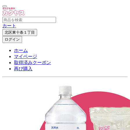
カート
北区東十条１丁目
ログイン
ホーム
マイページ
取得済みクーポン
再び購入