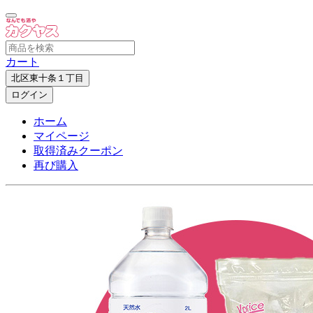
カート
北区東十条１丁目
ログイン
ホーム
マイページ
取得済みクーポン
再び購入