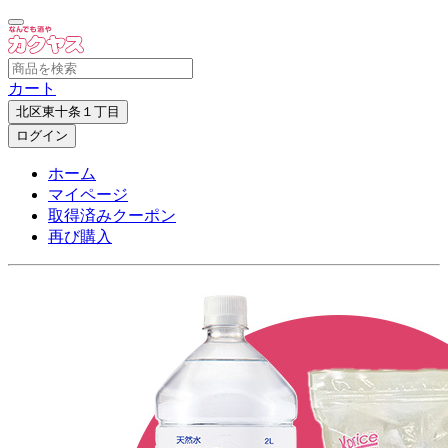
カート
北区東十条１丁目
ログイン
ホーム
マイページ
取得済みクーポン
再び購入