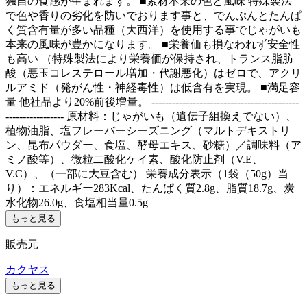
独自の食感が生まれます。 ■素材本来の色と風味 特殊製法
で色や香りの劣化を防いでおります事と、でんぷんとたんぱ
く質含有量が多い品種（大西洋）を使用する事でじゃがいも
本来の風味が豊かになります。 ■栄養価も損なわれず安全性
も高い （特殊製法により栄養価が保持され、トランス脂肪
酸（悪玉コレステロール増加・代謝悪化）はゼロで、アクリ
ルアミド（発がん性・神経毒性）は低含有を実現。 ■満足容
量 他社品より20%前後増量。 -------------------------------------------
----------------- 原材料：じゃがいも（遺伝子組換えでない）、
植物油脂、塩フレーバーシーズニング（マルトデキストリ
ン、昆布パウダー、食塩、酵母エキス、砂糖）／調味料（ア
ミノ酸等）、微粒二酸化ケイ素、酸化防止剤（V.E、
V.C）、（一部に大豆含む） 栄養成分表示（1袋（50g）当
り）：エネルギー283Kcal、たんぱく質2.8g、脂質18.7g、炭
水化物26.0g、食塩相当量0.5g
もっと見る
販売元
カクヤス
もっと見る