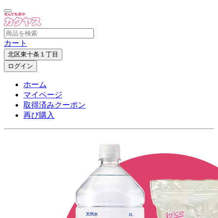
カート
北区東十条１丁目
ログイン
ホーム
マイページ
取得済みクーポン
再び購入