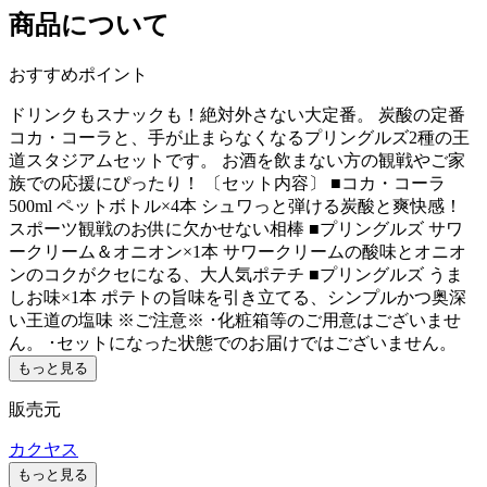
商品について
おすすめポイント
ドリンクもスナックも！絶対外さない大定番。 炭酸の定番
コカ・コーラと、手が止まらなくなるプリングルズ2種の王
道スタジアムセットです。 お酒を飲まない方の観戦やご家
族での応援にぴったり！ 〔セット内容〕 ■コカ・コーラ
500ml ペットボトル×4本 シュワっと弾ける炭酸と爽快感！
スポーツ観戦のお供に欠かせない相棒 ■プリングルズ サワ
ークリーム＆オニオン×1本 サワークリームの酸味とオニオ
ンのコクがクセになる、大人気ポテチ ■プリングルズ うま
しお味×1本 ポテトの旨味を引き立てる、シンプルかつ奥深
い王道の塩味 ※ご注意※ ･化粧箱等のご用意はございませ
ん。 ･セットになった状態でのお届けではございません。
もっと見る
販売元
カクヤス
もっと見る