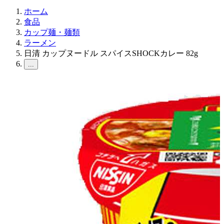
ホーム
食品
カップ麺・麺類
ラーメン
日清 カップヌードル スパイスSHOCKカレー 82g
...