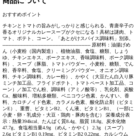
商品について
おすすめポイント
チキンとトマトの旨みがしっかりと感じられる、青唐辛子の
香るオリジナルカレースープがクセになる！具材は謎肉、ト
マト、ポテト、コーン。「あとがけスパイス調味料」別添。
---------------------------------------------------------- 原材料：油揚げめ
ん（小麦粉（国内製造）、植物油脂、食塩、糖類、しょう
ゆ、チキンエキス、ポークエキス、香味調味料、ポーク調味
料）、スープ（豚脂、トマトパウダー、小麦粉、糖類、でん
粉、香辛料、食塩、クリーミングパウダー、オニオン調味
料、チキン調味料、カレー粉）、かやく（大豆たん白入り豚
ミンチ加工品、フライドポテト、トマトペースト加工品、コ
ーン）／加工でん粉、調味料（アミノ酸等）、乳化剤、炭酸
Ca、酸味料、増粘多糖類、ベニコウジ色素、かんすい、香
料、カロチノイド色素、カラメル色素、酸化防止剤（ビタミ
ンE）、重曹、ビタミンB2、くん液、ビタミンB1、（一部に
小麦・卵・乳成分・大豆・鶏肉・豚肉を含む） 栄養成分表
示：熱量394kcal、たんぱく質8.4g、脂質 18.8g、炭水化物
47.7g、食塩相当量4.9g （めん・かやく） 2.3g （スープ）
2.6g ビタミンB1 0.19mg、ビタミンB2 0.22mg、カルシウム