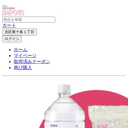
カート
北区東十条１丁目
ログイン
ホーム
マイページ
取得済みクーポン
再び購入