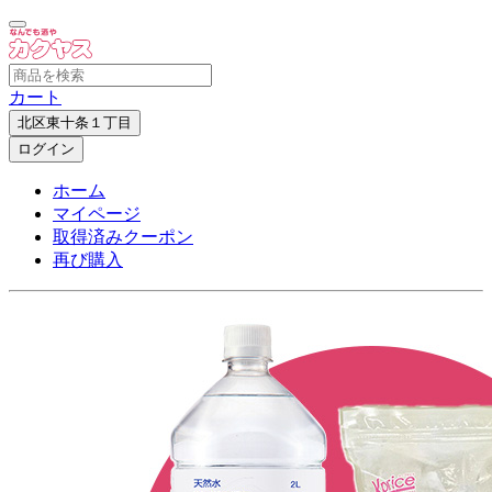
カート
北区東十条１丁目
ログイン
ホーム
マイページ
取得済みクーポン
再び購入