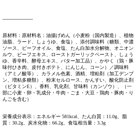
--------------------
原材料：原材料名：油揚げめん（小麦粉（国内製造）、植物
油脂、ラード、しょうゆ、食塩）、添付調味料（糖類、中濃
ソース、ビーフオイル、食塩、たん白加水分解物、オニオン
ルウ、ビーフエキス、ローストガーリックペースト、しょう
ゆ、香辛料、酵母エキス、バター加工品）、かやく（鶏・豚
味付ひき肉、皮付きポテト、にんじん、コーン）／調味料
（アミノ酸等）、カラメル色素、酒精、増粘剤（加工デンプ
ン、増粘多糖類）、粉末セルロース、かんすい、酸化防止剤
（ビタミンE）、香料、乳化剤、甘味料（カンゾウ）、（一
部に小麦・卵・乳成分・牛肉・ごま・大豆・鶏肉・豚肉・り
んごを含む）
栄養成分表示：エネルギー 581kcal、たん白質：11.0g、脂
質：30.2g、炭水化物：66.2g、食塩相当量：3.3g