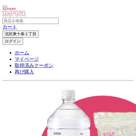
カート
北区東十条１丁目
ログイン
ホーム
マイページ
取得済みクーポン
再び購入