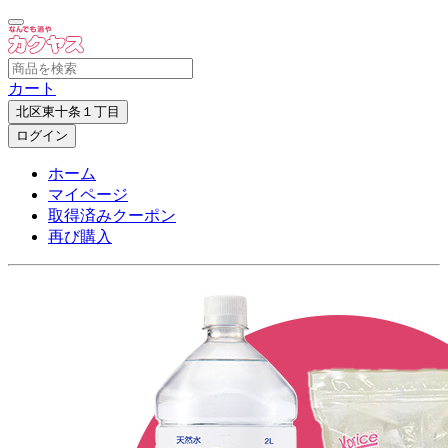
カート
北区東十条１丁目
ログイン
ホーム
マイページ
取得済みクーポン
再び購入