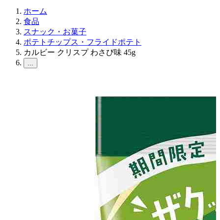
ホーム
食品
スナック・お菓子
ポテトチップス・フライドポテト
カルビー クリスプ わさび味 45g
...