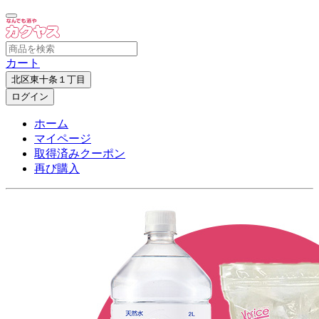
カート
北区東十条１丁目
ログイン
ホーム
マイページ
取得済みクーポン
再び購入