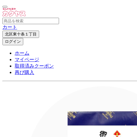
カート
北区東十条１丁目
ログイン
ホーム
マイページ
取得済みクーポン
再び購入