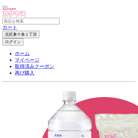
カート
北区東十条１丁目
ログイン
ホーム
マイページ
取得済みクーポン
再び購入