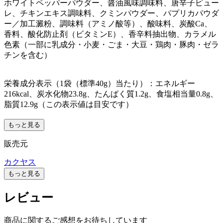
ホワイトペッパーパウダー、醤油風味調味料、唐辛子ピュー
レ、チキンエキス調味料、クミンパウダー、パプリカパウダ
ー／加工澱粉、調味料（アミノ酸等）、酸味料、炭酸Ca、
香料、酸化防止剤（ビタミンE）、香辛料抽出物、カラメル
色素（一部に乳成分・小麦・ごま・大豆・鶏肉・豚肉・ゼラ
チンを含む）
栄養成分表示（1袋（標準40g）当たり）：エネルギー
216kcal、炭水化物23.8g、たんぱく質1.2g、食塩相当量0.8g、
脂質12.9g（この表示値は目安です）
もっと見る
販売元
カクヤス
もっと見る
レビュー
商品に関するご感想をお待ちしています