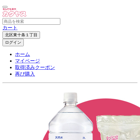
カート
北区東十条１丁目
ログイン
ホーム
マイページ
取得済みクーポン
再び購入