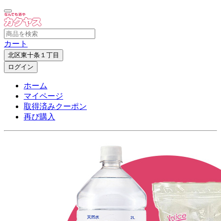
カート
北区東十条１丁目
ログイン
ホーム
マイページ
取得済みクーポン
再び購入