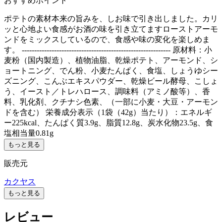
おすすめポイント
ポテトの素材本来の旨みを、しお味で引き出しました。カリ
ッと心地よい食感がお酒の味を引き立てますローストアーモ
ンドをミックスしているので、食感や味の変化を楽しめま
す。 ------------------------------------------------------------ 原材料：小
麦粉（国内製造）、植物油脂、乾燥ポテト、アーモンド、シ
ョートニング、でん粉、小麦たんぱく、食塩、しょうゆシー
ズニング、こんぶエキスパウダー、乾燥ビール酵母、こしょ
う、イースト／トレハロース、調味料（アミノ酸等）、香
料、乳化剤、クチナシ色素、（一部に小麦・大豆・アーモン
ドを含む） 栄養成分表示（1袋（42g）当たり）：エネルギ
ー225kcal、たんぱく質3.9g、脂質12.8g、炭水化物23.5g、食
塩相当量0.81g
もっと見る
販売元
カクヤス
もっと見る
レビュー