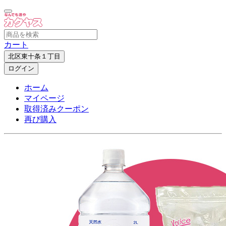
カート
北区東十条１丁目
ログイン
ホーム
マイページ
取得済みクーポン
再び購入