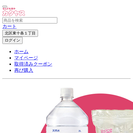
カート
北区東十条１丁目
ログイン
ホーム
マイページ
取得済みクーポン
再び購入