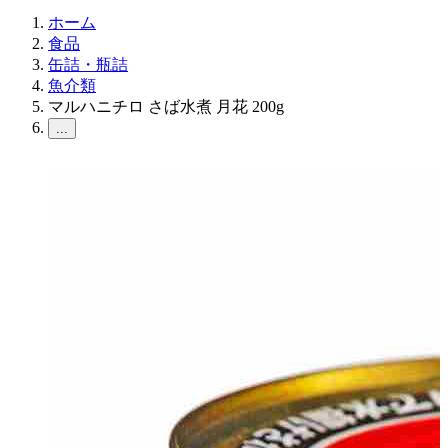
ホーム
食品
缶詰・瓶詰
魚介類
マルハニチロ さば水煮 月花 200g
...