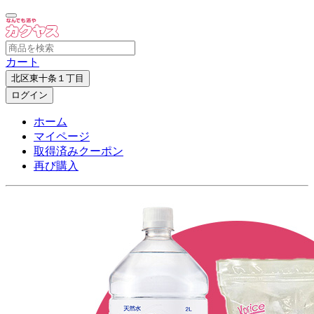
カート
北区東十条１丁目
ログイン
ホーム
マイページ
取得済みクーポン
再び購入