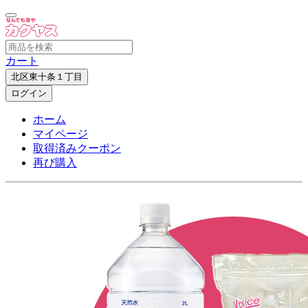
カート
北区東十条１丁目
ログイン
ホーム
マイページ
取得済みクーポン
再び購入