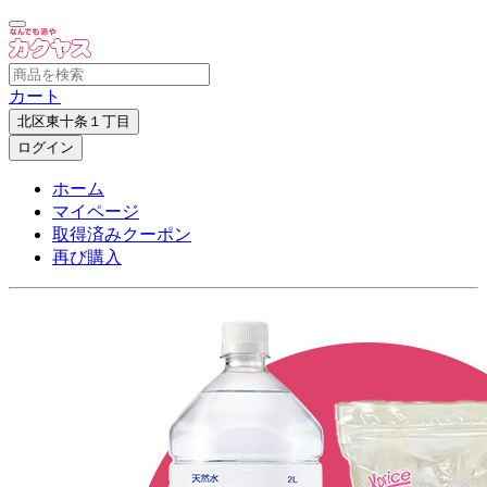
カート
北区東十条１丁目
ログイン
ホーム
マイページ
取得済みクーポン
再び購入