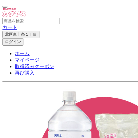
カート
北区東十条１丁目
ログイン
ホーム
マイページ
取得済みクーポン
再び購入