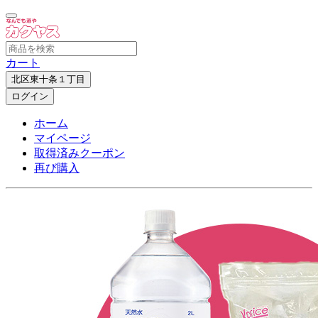
カート
北区東十条１丁目
ログイン
ホーム
マイページ
取得済みクーポン
再び購入