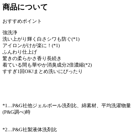
商品について
おすすめポイント
強洗浄
洗い上がり輝く白さシワも防ぐ(*1)
アイロンがけが楽に！(*1)
ふんわり仕上げ
驚きの柔らかさ香り長続き
着ている間も華やか消臭成分2倍濃縮(*2)
すすぎ1回OK!まとめ洗いにぴったり
*1…P&G社他ジェルボール洗剤比、綿素材、平均洗濯物量
(P&G調べ)時
*2…P&G社製液体洗剤比