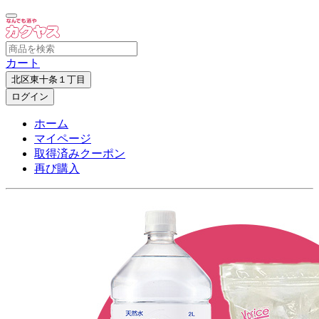
カート
北区東十条１丁目
ログイン
ホーム
マイページ
取得済みクーポン
再び購入