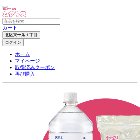
カート
北区東十条１丁目
ログイン
ホーム
マイページ
取得済みクーポン
再び購入