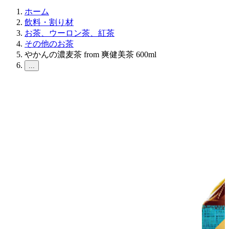
ホーム
飲料・割り材
お茶、ウーロン茶、紅茶
その他のお茶
やかんの濃麦茶 from 爽健美茶 600ml
...