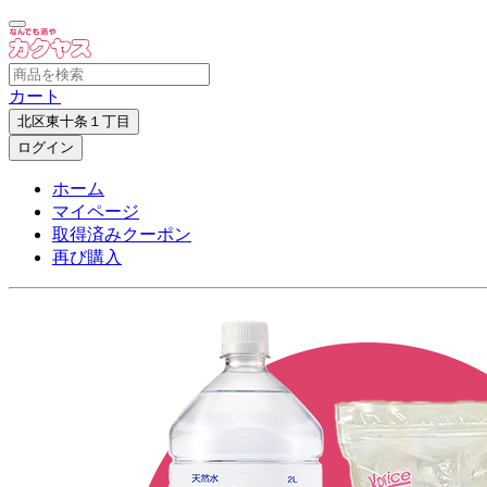
カート
北区東十条１丁目
ログイン
ホーム
マイページ
取得済みクーポン
再び購入