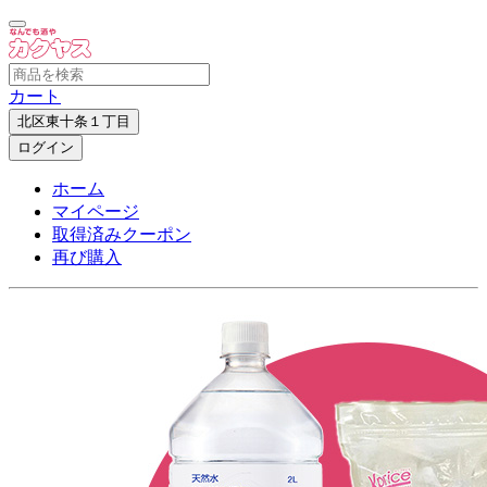
カート
北区東十条１丁目
ログイン
ホーム
マイページ
取得済みクーポン
再び購入