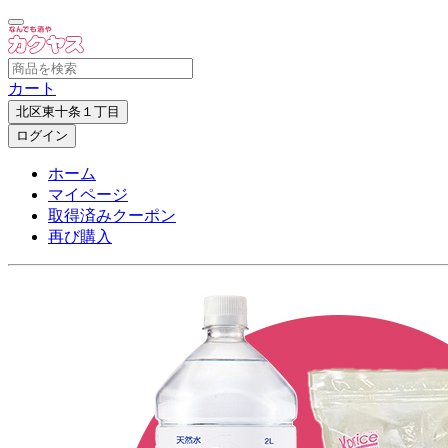
カート
北区東十条１丁目
ログイン
ホーム
マイページ
取得済みクーポン
再び購入