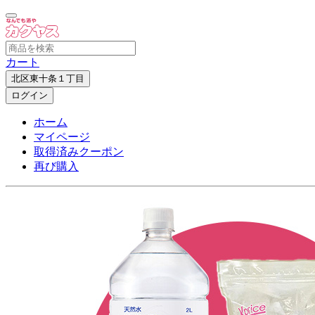
カート
北区東十条１丁目
ログイン
ホーム
マイページ
取得済みクーポン
再び購入