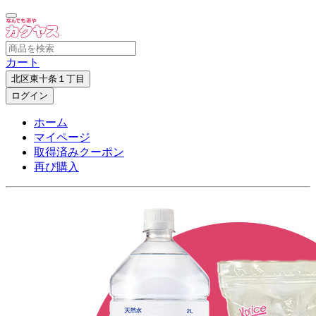
カート
北区東十条１丁目
ログイン
ホーム
マイページ
取得済みクーポン
再び購入