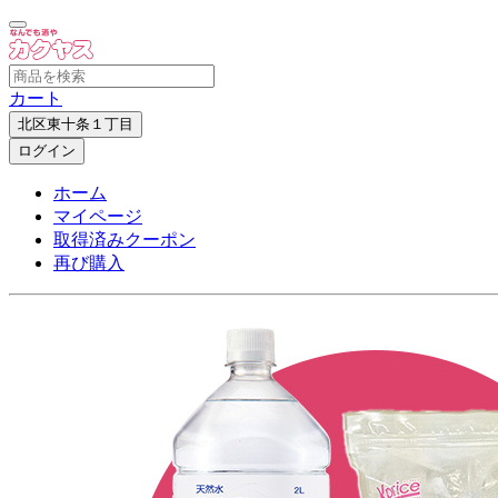
カート
北区東十条１丁目
ログイン
ホーム
マイページ
取得済みクーポン
再び購入