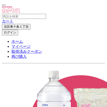
カート
北区東十条１丁目
ログイン
ホーム
マイページ
取得済みクーポン
再び購入