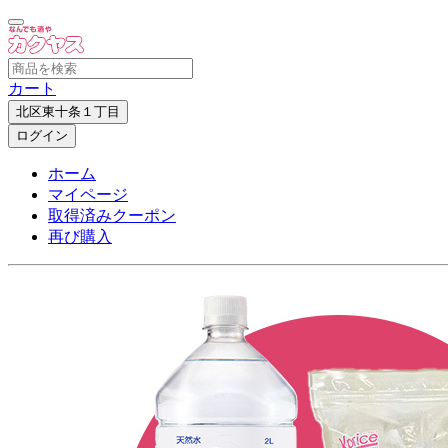
カート
北区東十条１丁目
ログイン
ホーム
マイページ
取得済みクーポン
再び購入