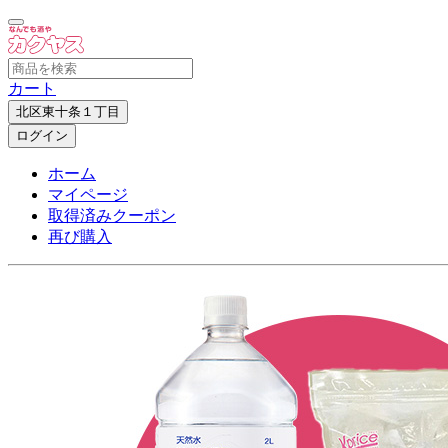
カート
北区東十条１丁目
ログイン
ホーム
マイページ
取得済みクーポン
再び購入