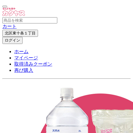
カート
北区東十条１丁目
ログイン
ホーム
マイページ
取得済みクーポン
再び購入