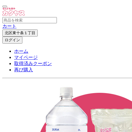
カート
北区東十条１丁目
ログイン
ホーム
マイページ
取得済みクーポン
再び購入