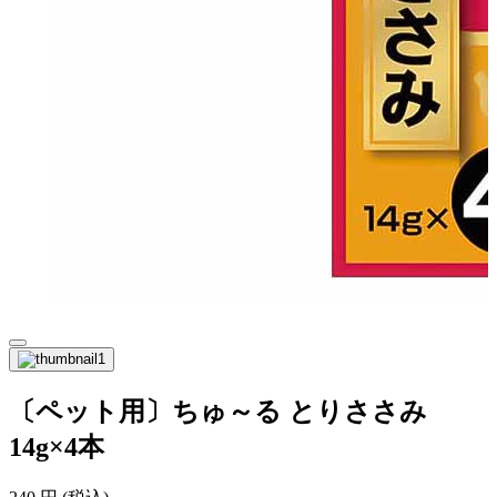
〔ペット用〕ちゅ～る とりささみ
14g×4本