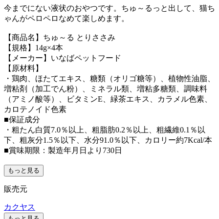
今までにない液状のおやつです。ちゅ～るっと出して、猫ち
ゃんがペロペロなめて楽しめます。
【商品名】ちゅ～る とりささみ
【規格】14g×4本
【メーカー】いなばペットフード
【原材料】
・鶏肉、ほたてエキス、糖類（オリゴ糖等）、植物性油脂、
増粘剤（加工でん粉）、ミネラル類、増粘多糖類、調味料
（アミノ酸等）、ビタミンE、緑茶エキス、カラメル色素、
カロテノイド色素
■保証成分
・粗たん白質7.0％以上、粗脂肪0.2％以上、粗繊維0.1％以
下、粗灰分1.5％以下、水分91.0％以下、カロリー約7Kcal/本
■賞味期限：製造年月日より730日
もっと見る
販売元
カクヤス
もっと見る