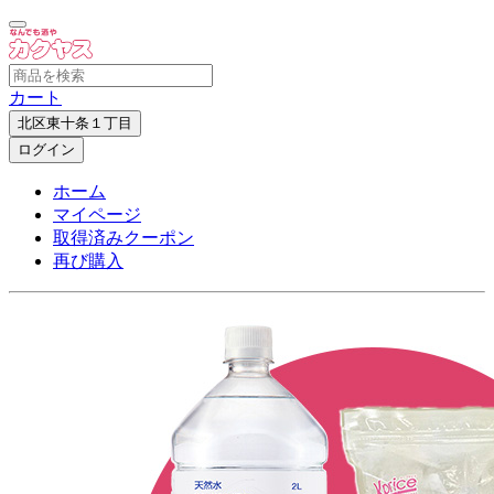
カート
北区東十条１丁目
ログイン
ホーム
マイページ
取得済みクーポン
再び購入