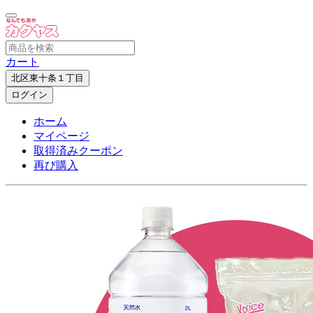
カート
北区東十条１丁目
ログイン
ホーム
マイページ
取得済みクーポン
再び購入