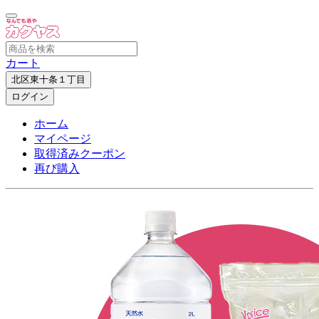
カート
北区東十条１丁目
ログイン
ホーム
マイページ
取得済みクーポン
再び購入