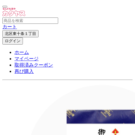
カート
北区東十条１丁目
ログイン
ホーム
マイページ
取得済みクーポン
再び購入