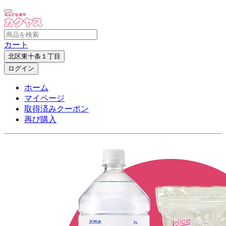
カート
北区東十条１丁目
ログイン
ホーム
マイページ
取得済みクーポン
再び購入