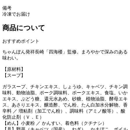
備考
冷凍でお届け
商品について
おすすめポイント
ちゃんぽん発祥長崎「四海楼」監修。まろやかで深みのある
味わい。
【原材料】
【スープ】
ガラスープ、チキンエキス、しょうゆ、キャベツ、チキン調
味料、動物油脂、ポーク調味料、ポークエキス、食塩、いか
エキス、ぶどう糖、還元水あめ、砂糖、植物油脂、酵母エキ
ス、あさりエキス、醸造酢、でん粉、たん白加水分解物、香
辛料 ／ 増粘剤（加工でん粉）、調味料（アミノ酸等）、酸
化防止剤（Ｖ．Ｅ）
【めん】小麦粉 ／ かんすい、着色料（クチナシ）
【具】野菜（キャベツ（国産）、ねぎ）、かまぼこ、ボイル