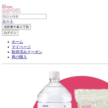
カート
北区東十条１丁目
ログイン
ホーム
マイページ
取得済みクーポン
再び購入