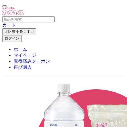
カート
北区東十条１丁目
ログイン
ホーム
マイページ
取得済みクーポン
再び購入