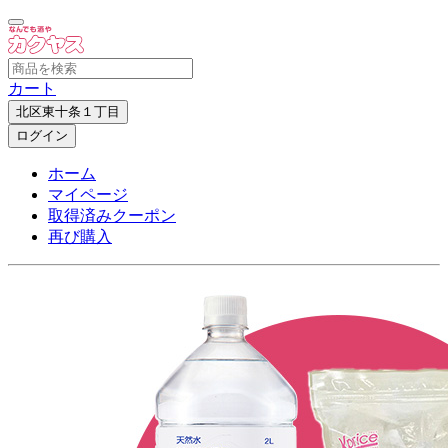
カート
北区東十条１丁目
ログイン
ホーム
マイページ
取得済みクーポン
再び購入