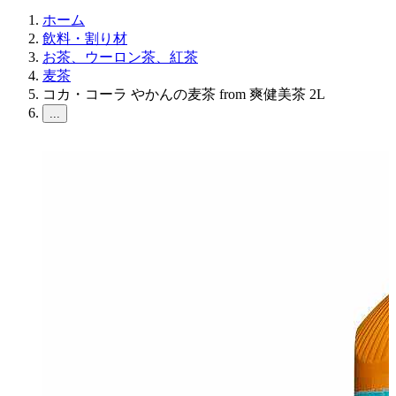
ホーム
飲料・割り材
お茶、ウーロン茶、紅茶
麦茶
コカ・コーラ やかんの麦茶 from 爽健美茶 2L
...