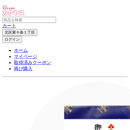
カート
北区東十条１丁目
ログイン
ホーム
マイページ
取得済みクーポン
再び購入