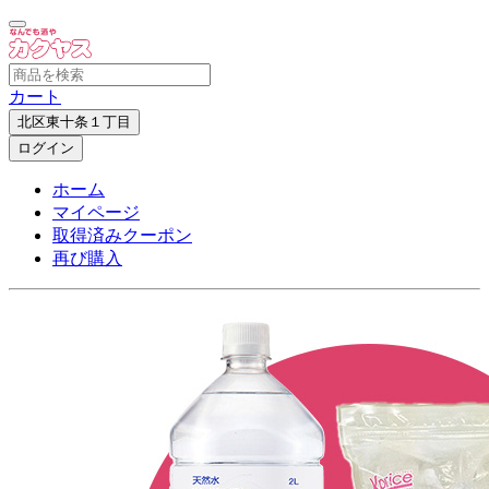
カート
北区東十条１丁目
ログイン
ホーム
マイページ
取得済みクーポン
再び購入